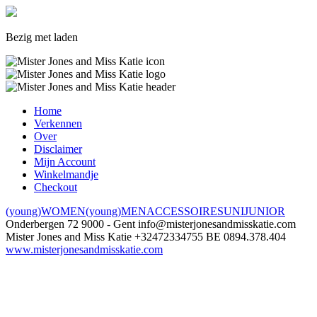
Bezig met laden
Home
Verkennen
Over
Disclaimer
Mijn Account
Winkelmandje
Checkout
(young)WOMEN
(young)MEN
ACCESSOIRES
UNI
JUNIOR
Onderbergen 72
9000 - Gent
info@misterjonesandmisskatie.com
Mister Jones and Miss Katie
+32472334755
BE 0894.378.404
www.misterjonesandmisskatie.com